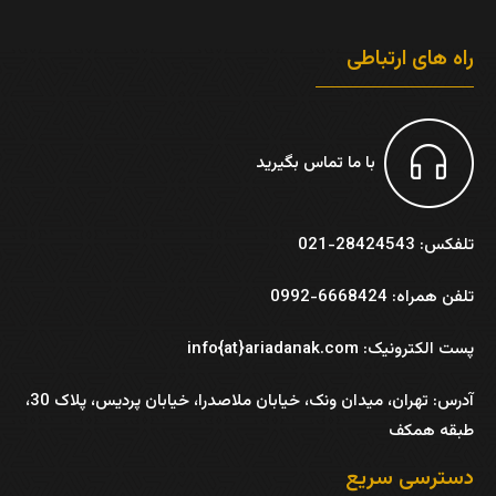
راه های ارتباطی
با ما تماس بگیرید
تلفکس: 28424543-021
تلفن همراه: 6668424-0992
پست الکترونیک: info{at}ariadanak.com
آدرس:
تهران، میدان ونک، خیابان ملاصدرا، خیابان پردیس، پلاک 30،
طبقه همکف
دسترسی سریع