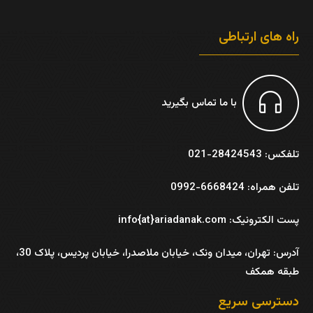
راه های ارتباطی
با ما تماس بگیرید
تلفکس: 28424543-021
تلفن همراه: 6668424-0992
پست الکترونیک: info{at}ariadanak.com
آدرس:
تهران، میدان ونک، خیابان ملاصدرا، خیابان پردیس، پلاک 30،
طبقه همکف
دسترسی سریع