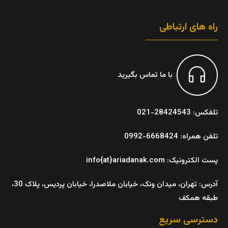
راه های ارتباطی
با ما تماس بگیرید
تلفکس: 28424543-021
تلفن همراه: 6668424-0992
پست الکترونیک: info{at}ariadanak.com
آدرس:
تهران، میدان ونک، خیابان ملاصدرا، خیابان پردیس، پلاک 30،
طبقه همکف
دسترسی سریع