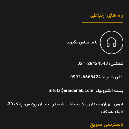
راه های ارتباطی
با ما تماس بگیرید
تلفکس: 28424543-021
تلفن همراه: 6668424-0992
پست الکترونیک: info{at}ariadanak.com
آدرس:
تهران، میدان ونک، خیابان ملاصدرا، خیابان پردیس، پلاک 30،
طبقه همکف
دسترسی سریع