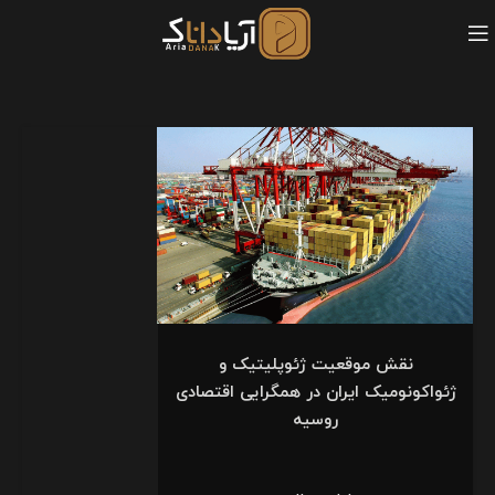
نقش موقعیت ژئوپلیتیک و
ژئواکونومیک ایران در همگرایی اقتصادی
روسیه