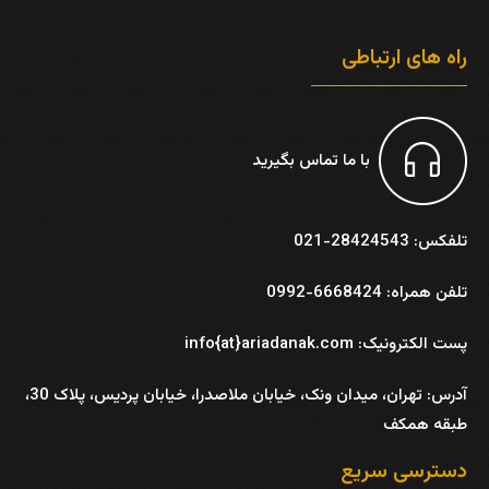
راه های ارتباطی
با ما تماس بگیرید
تلفکس: 28424543-021
تلفن همراه: 6668424-0992
پست الکترونیک: info{at}ariadanak.com
آدرس:
تهران، میدان ونک، خیابان ملاصدرا، خیابان پردیس، پلاک 30،
طبقه همکف
دسترسی سریع