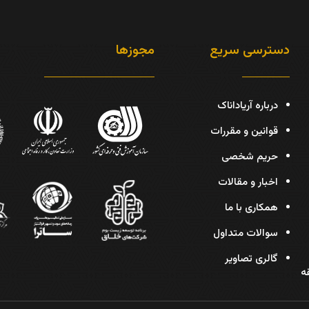
دسترسی سریع
مجوزها
درباره آریاداناک
قوانین و مقررات
حریم شخصی
اخبار و مقالات
همکاری با ما
سوالات متداول
گالری تصاویر
دیس، پلاک 30، طبقه