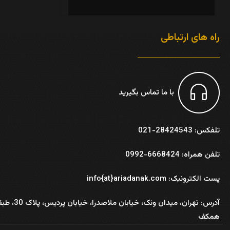
راه های ارتباطی
با ما تماس بگیرید
تلفکس: 28424543-021
تلفن همراه: 6668424-0992
پست الکترونیک: info{at}ariadanak.com
آدرس:
تهران، میدان ونک، خیابان ملاصدرا، خیابان پر
همکف