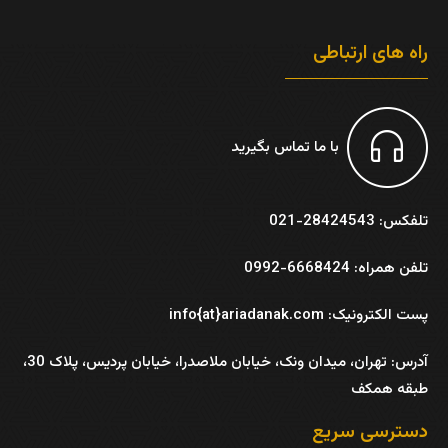
راه های ارتباطی
با ما تماس بگیرید
تلفکس: 28424543-021
تلفن همراه: 6668424-0992
پست الکترونیک: info{at}ariadanak.com
آدرس:
تهران، میدان ونک، خیابان ملاصدرا، خیابان پردیس، پلاک 30،
طبقه همکف
دسترسی سریع