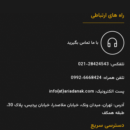
راه های ارتباطی
با ما تماس بگیرید
تلفکس: 28424543-021
تلفن همراه: 6668424-0992
پست الکترونیک: info{at}ariadanak.com
آدرس:
تهران، میدان ونک، خیابان ملاصدرا، خیابان پردیس، پلاک 30،
طبقه همکف
دسترسی سریع