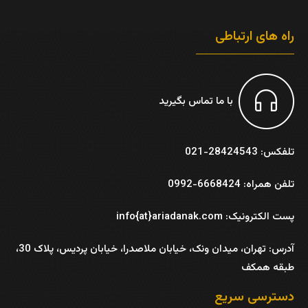
راه های ارتباطی
با ما تماس بگیرید
تلفکس: 28424543-021
تلفن همراه: 6668424-0992
پست الکترونیک: info{at}ariadanak.com
آدرس:
تهران، میدان ونک، خیابان ملاصدرا، خیابان پردیس، پلاک 30،
طبقه همکف
دسترسی سریع