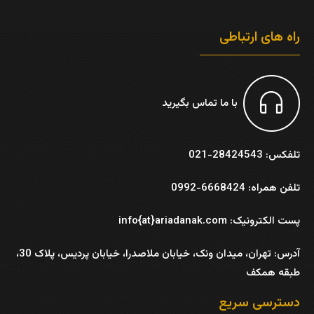
راه های ارتباطی
با ما تماس بگیرید
تلفکس: 28424543-021
تلفن همراه: 6668424-0992
پست الکترونیک: info{at}ariadanak.com
آدرس:
تهران، میدان ونک، خیابان ملاصدرا، خیابان پردیس، پلاک 30،
طبقه همکف
دسترسی سریع