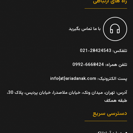
راه های ارتباطی
با ما تماس بگیرید
تلفکس: 28424543-021
تلفن همراه: 6668424-0992
پست الکترونیک: info{at}ariadanak.com
آدرس:
تهران، میدان ونک، خیابان ملاصدرا، خیابان پردیس، پلاک 30،
طبقه همکف
دسترسی سریع