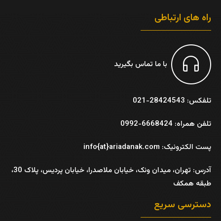
راه های ارتباطی
با ما تماس بگیرید
تلفکس: 28424543-021
تلفن همراه: 6668424-0992
پست الکترونیک: info{at}ariadanak.com
آدرس:
تهران، میدان ونک، خیابان ملاصدرا، خیابان پردیس، پلاک 30،
طبقه همکف
دسترسی سریع