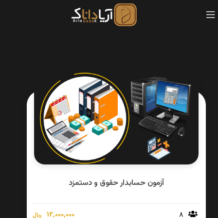
آزمون حسابدار حقوق و دستمزد
12,000,000
8
﷼