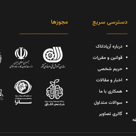
دسترسی سریع
مجوزها
درباره آریاداناک
قوانین و مقررات
حریم شخصی
اخبار و مقالات
همکاری با ما
سوالات متداول
گالری تصاویر
دیس، پلاک 30، طبقه