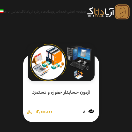
صفحه اصلی
خدمات
رویدادها
درباره آریاداناک
تماس با ما
آزمون حسابدار حقوق و دستمزد
12,000,000
8
﷼