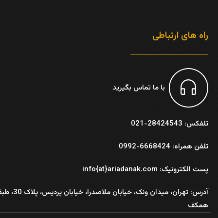
راه های ارتباطی
با ما تماس بگیرید
تلفکس: 28424543-021
تلفن همراه: 6668424-0992
پست الکترونیک: info{at}ariadanak.com
آدرس:
تهران، میدان ونک، خیابان ملاصدرا، خیابان پر
همکف