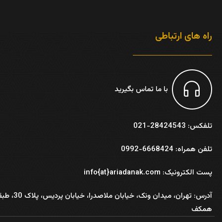
راه های ارتباطی
با ما تماس بگیرید
تلفکس: 28424543-021
تلفن همراه: 6668424-0992
پست الکترونیک: info{at}ariadanak.com
آدرس:
تهران، میدان ونک، خیابان ملاصدرا، خیابان پر
همکف