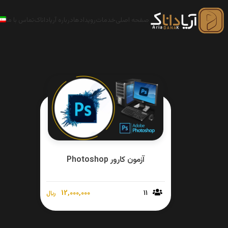
صفحه اصلی
خدمات
رویدادها
درباره آریاداناک
تماس با ما
آزمون کارور Photoshop
12,000,000
11
﷼