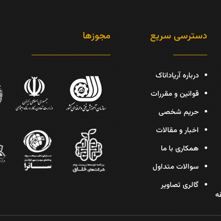
دسترسی سریع
مجوزها
درباره آریاداناک
قوانین و مقررات
حریم شخصی
اخبار و مقالات
همکاری با ما
سوالات متداول
گالری تصاویر
دیس، پلاک 30، طبقه