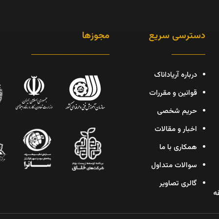
دسترسی سریع
مجوزها
درباره آریاداناک
قوانین و مقررات
حریم شخصی
اخبار و مقالات
همکاری با ما
سوالات متداول
گالری تصاویر
دیس، پلاک 30، طبقه