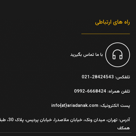
راه های ارتباطی
با ما تماس بگیرید
تلفکس: 28424543-021
تلفن همراه: 6668424-0992
پست الکترونیک: info{at}ariadanak.com
آدرس:
تهران، میدان ونک، خیابان ملاصدرا، خیابان پر
همکف