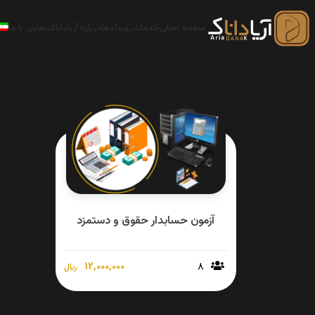
صفحه اصلی
خدمات
رویدادها
درباره آریاداناک
تماس با ما
آزمون حسابدار حقوق و دستمزد
12,000,000
8
﷼