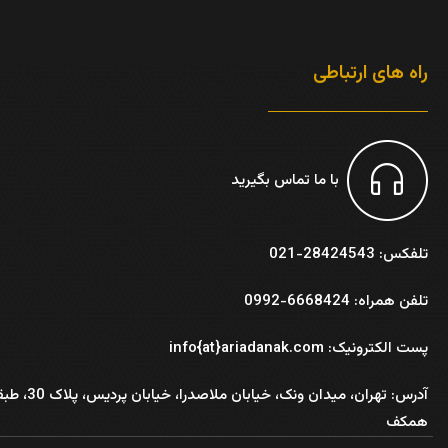
راه های ارتباطی
با ما تماس بگیرید
تلفکس: 28424543-021
تلفن همراه: 6668424-0992
پست الکترونیک: info{at}ariadanak.com
آدرس:
تهران، میدان ونک، خیابان ملاصدرا، خیابان پر
همکف