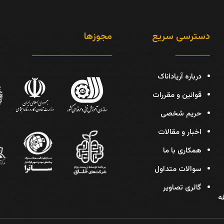
دسترسی سریع
مجوزها
درباره آریاداناک
قوانین و مقررات
حریم شخصی
اخبار و مقالات
همکاری با ما
سوالات متداول
گالری تصاویر
دیس، پلاک 30، طبقه