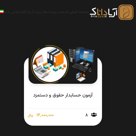
صفحه اصلی
خدمات
رویدادها
درباره آریاداناک
تماس با ما
آزمون حسابدار حقوق و دستمزد
12,000,000
8
﷼