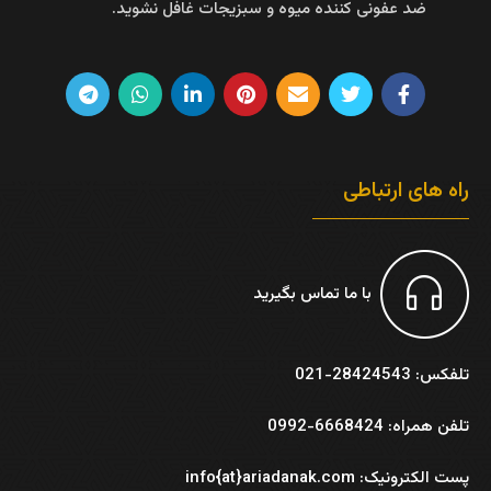
ضد عفونی کننده میوه و سبزیجات غافل نشوید.
راه های ارتباطی
با ما تماس بگیرید
تلفکس: 28424543-021
تلفن همراه: 6668424-0992
پست الکترونیک: info{at}ariadanak.com