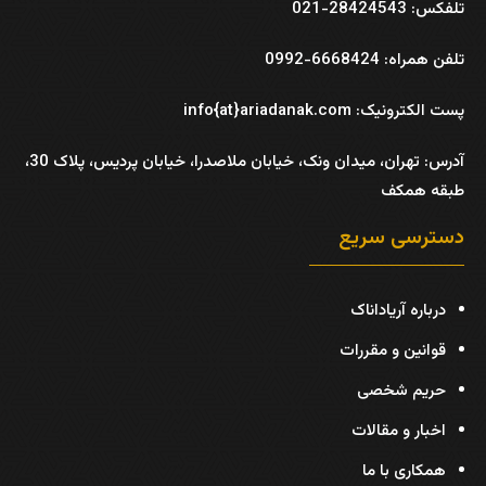
تلفکس: 28424543-021
تلفن همراه: 6668424-0992
پست الکترونیک: info{at}ariadanak.com
آدرس:
تهران، میدان ونک، خیابان ملاصدرا، خیابان پردیس، پلاک 30،
طبقه همکف
دسترسی سریع
درباره آریاداناک
قوانین و مقررات
حریم شخصی
اخبار و مقالات
همکاری با ما