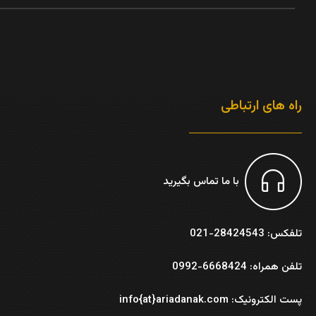
راه های ارتباطی
با ما تماس بگیرید
تلفکس: 28424543-021
تلفن همراه: 6668424-0992
پست الکترونیک: info{at}ariadanak.com