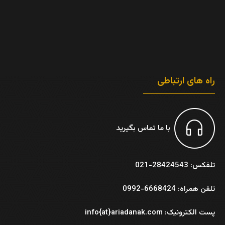
راه های ارتباطی
با ما تماس بگیرید
تلفکس: 28424543-021
تلفن همراه: 6668424-0992
پست الکترونیک: info{at}ariadanak.com