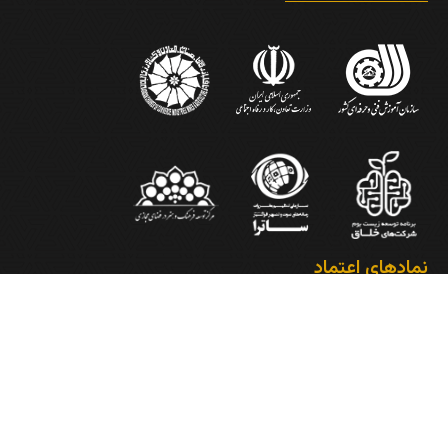
نمادهای اعتماد
کلیه حقوق وب سایت متعلق به گروه آریاداناک میباشد