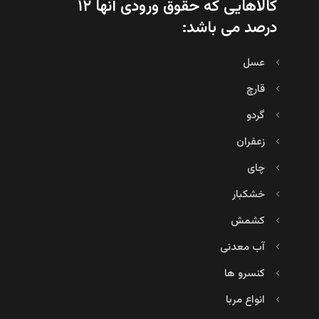
کالاهایی که حقوق ورودی آنها ۱۲
درصد می باشد:
عسل
قارچ
گردو
زعفران
چای
خشکبار
کشمش
آب معدنی
کنسرو ها
انواع مربا