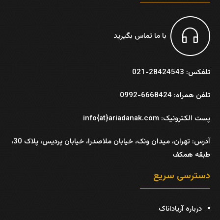
با ما تماس بگیرید
تلفکس: 28424543-021
تلفن همراه: 6668424-0992
پست الکترونیک: info{at}ariadanak.com
آدرس:
تهران، میدان ونک، خیابان ملاصدرا، خیابان پردیس، پلاک 30،
طبقه همکف
دسترسی سریع
درباره آریاداناک