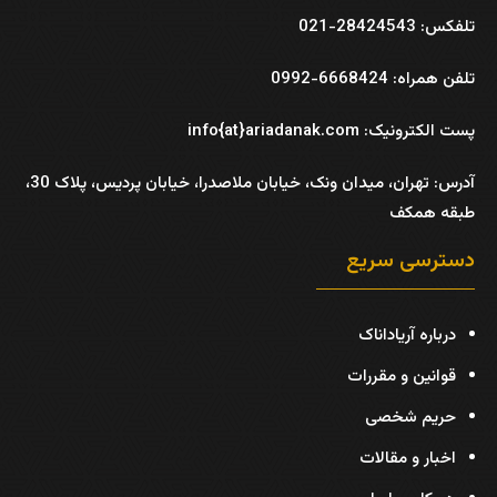
تلفکس: 28424543-021
تلفن همراه: 6668424-0992
پست الکترونیک: info{at}ariadanak.com
آدرس:
تهران، میدان ونک، خیابان ملاصدرا، خیابان پردیس، پلاک 30،
طبقه همکف
دسترسی سریع
درباره آریاداناک
قوانین و مقررات
حریم شخصی
اخبار و مقالات