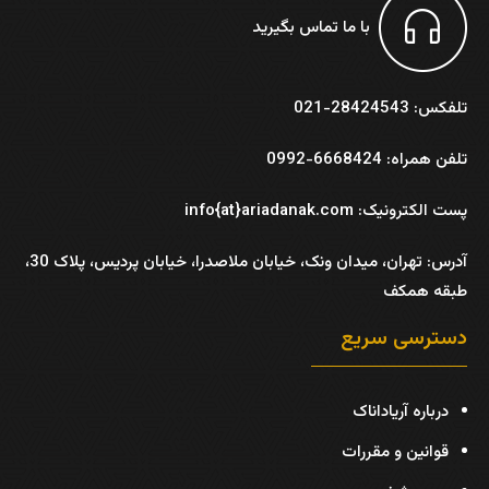
با ما تماس بگیرید
تلفکس: 28424543-021
تلفن همراه: 6668424-0992
پست الکترونیک: info{at}ariadanak.com
آدرس:
تهران، میدان ونک، خیابان ملاصدرا، خیابان پردیس، پلاک 30،
طبقه همکف
دسترسی سریع
درباره آریاداناک
قوانین و مقررات