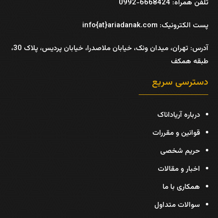
تلفن همراه: 6668424-0992
پست الکترونیک: info{at}ariadanak.com
آدرس:
تهران، میدان ونک، خیابان ملاصدرا، خیابان پردیس، پلاک 30،
طبقه همکف
دسترسی سریع
درباره آریاداناک
قوانین و مقررات
حریم شخصی
اخبار و مقالات
همکاری با ما
سوالات متداول