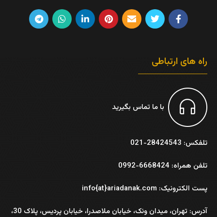
راه های ارتباطی
با ما تماس بگیرید
تلفکس: 28424543-021
تلفن همراه: 6668424-0992
پست الکترونیک: info{at}ariadanak.com
آدرس:
تهران، میدان ونک، خیابان ملاصدرا، خیابان پردیس، پلاک 30،