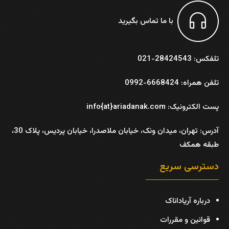
با ما تماس بگیرید
تلفکس: 28424543-021
تلفن همراه: 6668424-0992
پست الکترونیک: info{at}ariadanak.com
آدرس:
تهران، میدان ونک، خیابان ملاصدرا، خیابان پردیس، پلاک 30،
طبقه همکف
دسترسی سریع
درباره آریاداناک
قوانین و مقررات