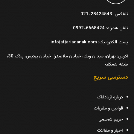
تلفکس: 28424543-021
تلفن همراه: 6668424-0992
پست الکترونیک: info{at}ariadanak.com
آدرس:
تهران، میدان ونک، خیابان ملاصدرا، خیابان پردیس، پلاک 30،
طبقه همکف
دسترسی سریع
درباره آریاداناک
قوانین و مقررات
حریم شخصی
اخبار و مقالات