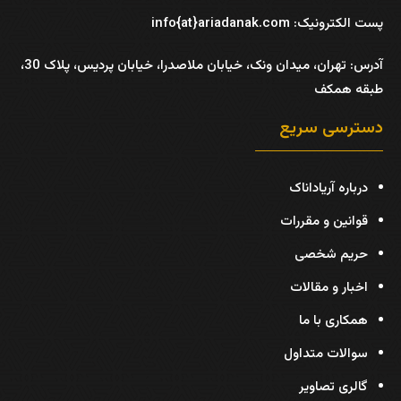
پست الکترونیک: info{at}ariadanak.com
آدرس:
تهران، میدان ونک، خیابان ملاصدرا، خیابان پردیس، پلاک 30،
طبقه همکف
دسترسی سریع
درباره آریاداناک
قوانین و مقررات
حریم شخصی
اخبار و مقالات
همکاری با ما
سوالات متداول
گالری تصاویر