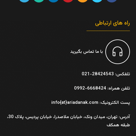
راه های ارتباطی
با ما تماس بگیرید
تلفکس: 28424543-021
تلفن همراه: 6668424-0992
پست الکترونیک: info{at}ariadanak.com
آدرس:
تهران، میدان ونک، خیابان ملاصدرا، خیابان پردیس، پلاک 30،
طبقه همکف