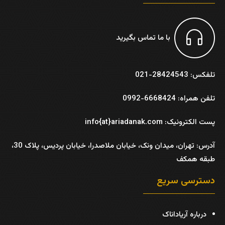
با ما تماس بگیرید
تلفکس: 28424543-021
تلفن همراه: 6668424-0992
پست الکترونیک: info{at}ariadanak.com
آدرس:
تهران، میدان ونک، خیابان ملاصدرا، خیابان پردیس، پلاک 30،
طبقه همکف
دسترسی سریع
درباره آریاداناک