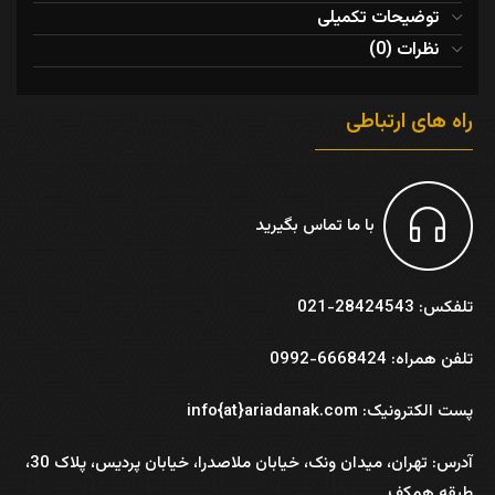
توضیحات تکمیلی
نظرات (0)
راه های ارتباطی
با ما تماس بگیرید
تلفکس: 28424543-021
تلفن همراه: 6668424-0992
پست الکترونیک: info{at}ariadanak.com
آدرس:
تهران، میدان ونک، خیابان ملاصدرا، خیابان پردیس، پلاک 30،
طبقه همکف