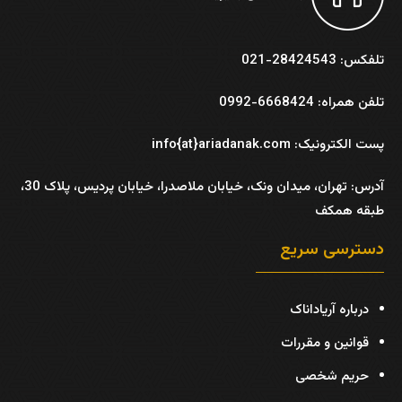
تلفکس: 28424543-021
تلفن همراه: 6668424-0992
پست الکترونیک: info{at}ariadanak.com
آدرس:
تهران، میدان ونک، خیابان ملاصدرا، خیابان پردیس، پلاک 30،
طبقه همکف
دسترسی سریع
درباره آریاداناک
قوانین و مقررات
حریم شخصی