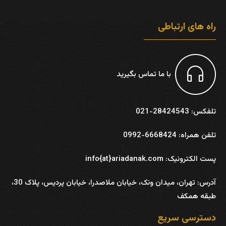
راه های ارتباطی
با ما تماس بگیرید
تلفکس: 28424543-021
تلفن همراه: 6668424-0992
پست الکترونیک: info{at}ariadanak.com
آدرس:
تهران، میدان ونک، خیابان ملاصدرا، خیابان پردیس، پلاک 30،
طبقه همکف
دسترسی سریع