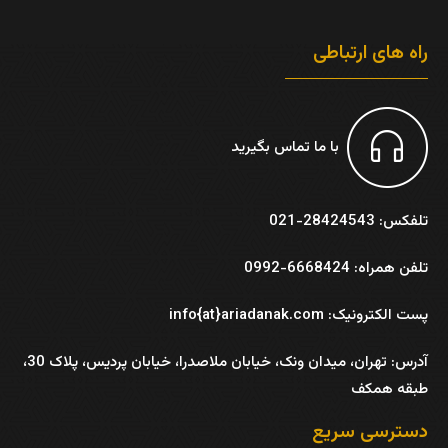
راه های ارتباطی
با ما تماس بگیرید
تلفکس: 28424543-021
تلفن همراه: 6668424-0992
پست الکترونیک: info{at}ariadanak.com
آدرس:
تهران، میدان ونک، خیابان ملاصدرا، خیابان پردیس، پلاک 30،
طبقه همکف
دسترسی سریع