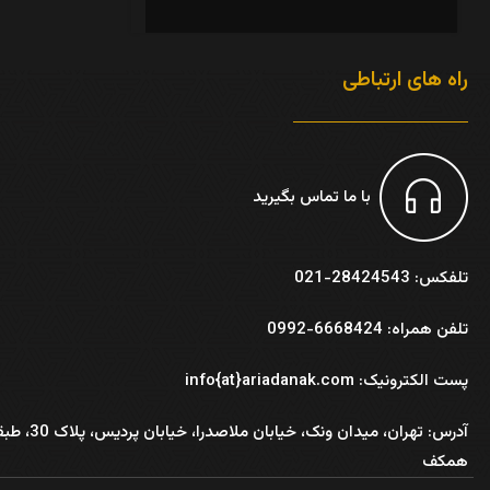
راه های ارتباطی
با ما تماس بگیرید
تلفکس: 28424543-021
تلفن همراه: 6668424-0992
پست الکترونیک: info{at}ariadanak.com
آدرس:
تهران، میدان ونک، خیابان ملاصدرا، خیابان پر
همکف