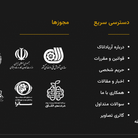
دسترسی سریع
مجوزها
درباره آریاداناک
قوانین و مقررات
حریم شخصی
اخبار و مقالات
همکاری با ما
سوالات متداول
گالری تصاویر
دیس، پلاک 30، طبقه