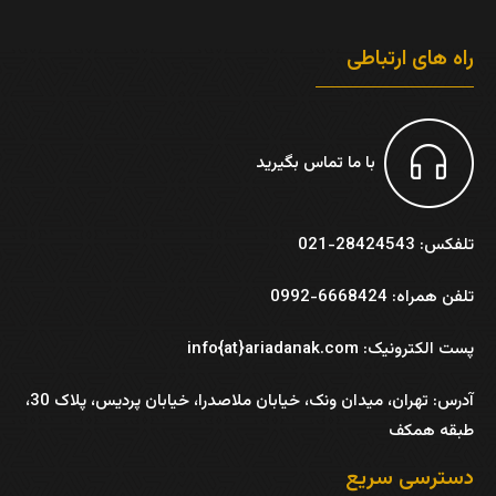
راه های ارتباطی
با ما تماس بگیرید
تلفکس: 28424543-021
تلفن همراه: 6668424-0992
پست الکترونیک: info{at}ariadanak.com
آدرس:
تهران، میدان ونک، خیابان ملاصدرا، خیابان پردیس، پلاک 30،
طبقه همکف
دسترسی سریع