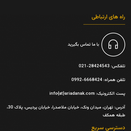
راه های ارتباطی
با ما تماس بگیرید
تلفکس: 28424543-021
تلفن همراه: 6668424-0992
پست الکترونیک: info{at}ariadanak.com
آدرس:
تهران، میدان ونک، خیابان ملاصدرا، خیابان پردیس، پلاک 30،
طبقه همکف
دسترسی سریع