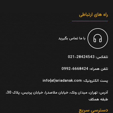
راه های ارتباطی
با ما تماس بگیرید
تلفکس: 28424543-021
تلفن همراه: 6668424-0992
پست الکترونیک: info{at}ariadanak.com
آدرس:
تهران، میدان ونک، خیابان ملاصدرا، خیابان پردیس، پلاک 30،
طبقه همکف
دسترسی سریع