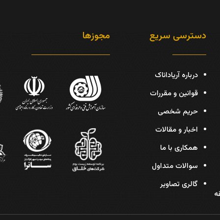
دسترسی سریع
مجوزها
درباره آریاداناک
قوانین و مقررات
حریم شخصی
اخبار و مقالات
همکاری با ما
سوالات متداول
گالری تصاویر
دیس، پلاک 30، طبقه