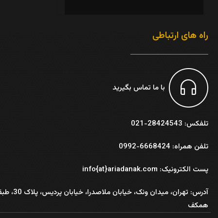
راه های ارتباطی
با ما تماس بگیرید
تلفکس: 28424543-021
تلفن همراه: 6668424-0992
پست الکترونیک: info{at}ariadanak.com
آدرس:
تهران، میدان ونک، خیابان ملاصدرا، خیابان پر
همکف