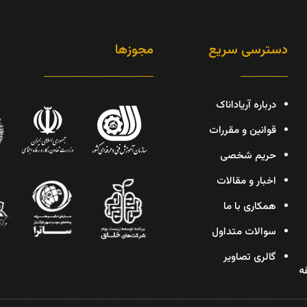
دسترسی سریع
مجوزها
درباره آریاداناک
قوانین و مقررات
حریم شخصی
اخبار و مقالات
همکاری با ما
سوالات متداول
گالری تصاویر
دیس، پلاک 30، طبقه