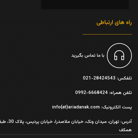
راه های ارتباطی
با ما تماس بگیرید
تلفکس: 28424543-021
تلفن همراه: 6668424-0992
پست الکترونیک: info{at}ariadanak.com
آدرس:
تهران، میدان ونک، خیابان ملاصدرا، خیابان پر
همکف