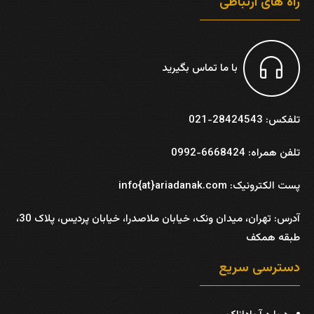
راه های ارتباطی
با ما تماس بگیرید
تلفکس: 28424543-021
تلفن همراه: 6668424-0992
پست الکترونیک: info{at}ariadanak.com
آدرس:
تهران، میدان ونک، خیابان ملاصدرا، خیابان پردیس، پلاک 30،
طبقه همکف
دسترسی سریع