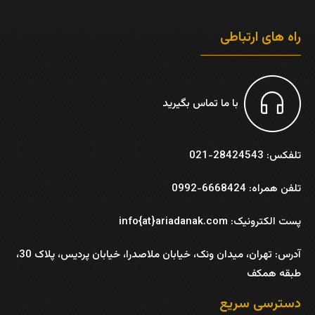
راه های ارتباطی
با ما تماس بگیرید
تلفکس: 28424543-021
تلفن همراه: 6668424-0992
پست الکترونیک: info{at}ariadanak.com
آدرس:
تهران، میدان ونک، خیابان ملاصدرا، خیابان پردیس، پلاک 30،
طبقه همکف
دسترسی سریع