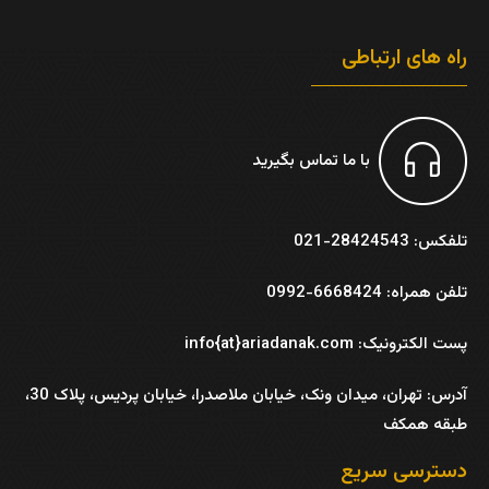
راه های ارتباطی
با ما تماس بگیرید
تلفکس: 28424543-021
تلفن همراه: 6668424-0992
پست الکترونیک: info{at}ariadanak.com
آدرس:
تهران، میدان ونک، خیابان ملاصدرا، خیابان پردیس، پلاک 30،
طبقه همکف
دسترسی سریع