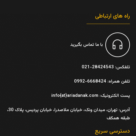
راه های ارتباطی
با ما تماس بگیرید
تلفکس: 28424543-021
تلفن همراه: 6668424-0992
پست الکترونیک: info{at}ariadanak.com
آدرس:
تهران، میدان ونک، خیابان ملاصدرا، خیابان پردیس، پلاک 30،
طبقه همکف
دسترسی سریع