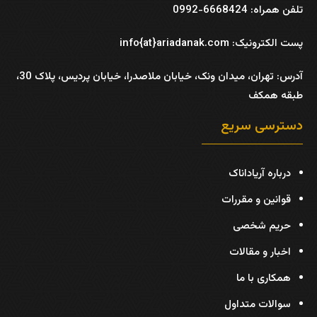
تلفن همراه: 6668424-0992
پست الکترونیک: info{at}ariadanak.com
آدرس:
تهران، میدان ونک، خیابان ملاصدرا، خیابان پردیس، پلاک 30،
طبقه همکف
دسترسی سریع
درباره آریاداناک
قوانین و مقررات
حریم شخصی
اخبار و مقالات
همکاری با ما
سوالات متداول