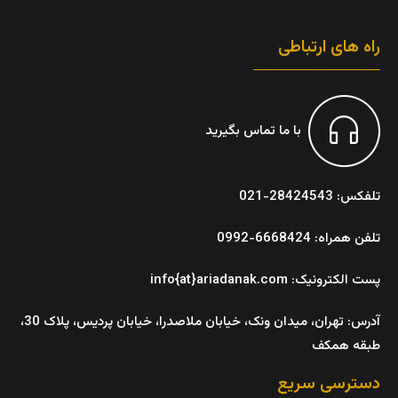
راه های ارتباطی
با ما تماس بگیرید
تلفکس: 28424543-021
تلفن همراه: 6668424-0992
پست الکترونیک: info{at}ariadanak.com
آدرس:
تهران، میدان ونک، خیابان ملاصدرا، خیابان پردیس، پلاک 30،
طبقه همکف
دسترسی سریع