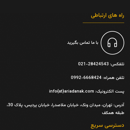
راه های ارتباطی
با ما تماس بگیرید
تلفکس: 28424543-021
تلفن همراه: 6668424-0992
پست الکترونیک: info{at}ariadanak.com
آدرس:
تهران، میدان ونک، خیابان ملاصدرا، خیابان پردیس، پلاک 30،
طبقه همکف
دسترسی سریع