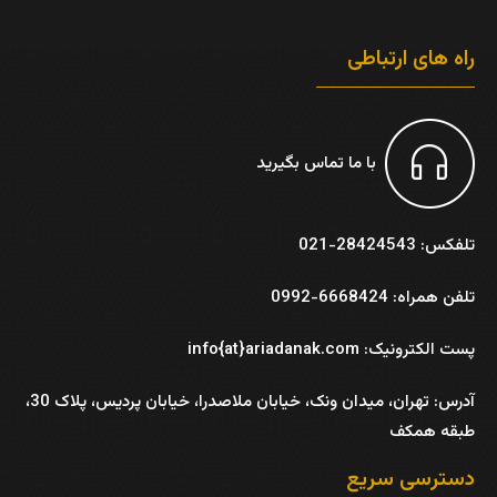
راه های ارتباطی
با ما تماس بگیرید
تلفکس: 28424543-021
تلفن همراه: 6668424-0992
پست الکترونیک: info{at}ariadanak.com
آدرس:
تهران، میدان ونک، خیابان ملاصدرا، خیابان پردیس، پلاک 30،
طبقه همکف
دسترسی سریع