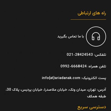
راه های ارتباطی
با ما تماس بگیرید
تلفکس: 28424543-021
تلفن همراه: 6668424-0992
پست الکترونیک: info{at}ariadanak.com
آدرس:
تهران، میدان ونک، خیابان ملاصدرا، خیابان پردیس، پلاک 30،
طبقه همکف
دسترسی سریع