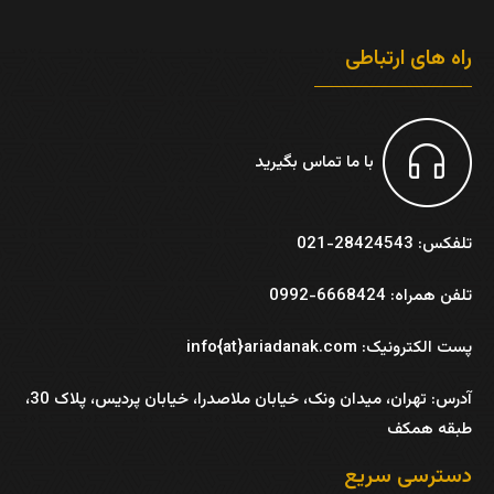
راه های ارتباطی
با ما تماس بگیرید
تلفکس: 28424543-021
تلفن همراه: 6668424-0992
پست الکترونیک: info{at}ariadanak.com
آدرس:
تهران، میدان ونک، خیابان ملاصدرا، خیابان پردیس، پلاک 30،
طبقه همکف
دسترسی سریع